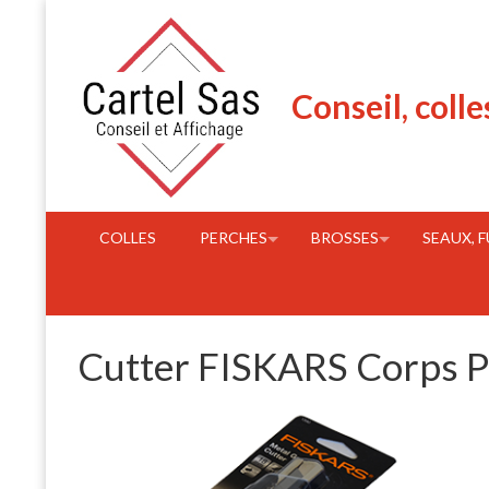
Skip
to
content
Conseil, colle
COLLES
PERCHES
BROSSES
SEAUX, 
Cutter FISKARS Corps Pl