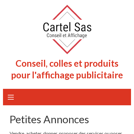
Skip
to
content
Conseil, colles et produits
pour l'affichage publicitaire
Petites Annonces
Vendre, acheter, donner, proposer des services ou poser