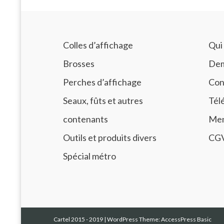
Colles d’affichage
Qui
Brosses
Dem
Perches d’affichage
Con
Seaux, fûts et autres
Tél
contenants
Men
Outils et produits divers
CG
Spécial métro
Cartel 2015 - 2019
|
WordPress Theme:
AccessPress Basic