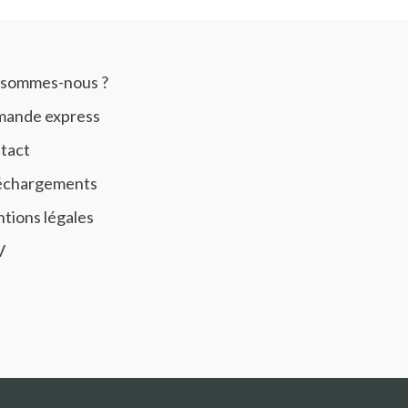
 sommes-nous ?
ande express
tact
échargements
tions légales
V