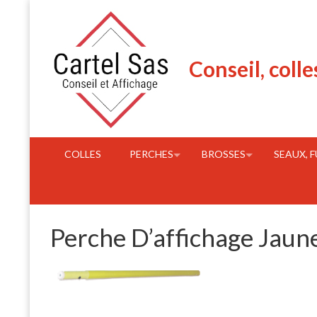
Skip
to
content
Conseil, colle
COLLES
PERCHES
BROSSES
SEAUX, 
Perche D’affichage Jaun