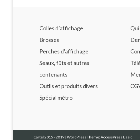
Colles d’affichage
Qui
Brosses
Dem
Perches d’affichage
Con
Seaux, fûts et autres
Tél
contenants
Men
Outils et produits divers
CG
Spécial métro
Cartel 2015 - 2019
|
WordPress Theme:
AccessPress Basic