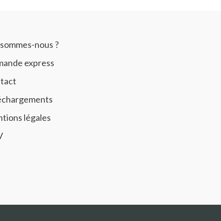
 sommes-nous ?
ande express
tact
échargements
tions légales
V