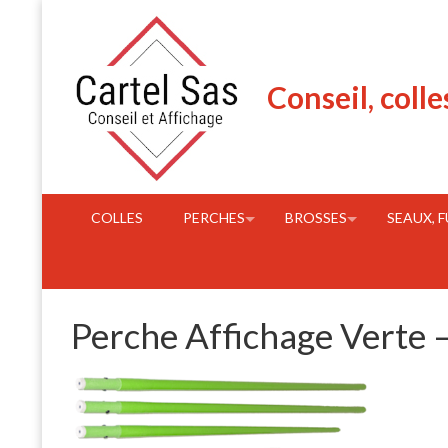
Skip
to
content
Conseil, colle
COLLES
PERCHES
BROSSES
SEAUX, 
Perche Affichage Verte 