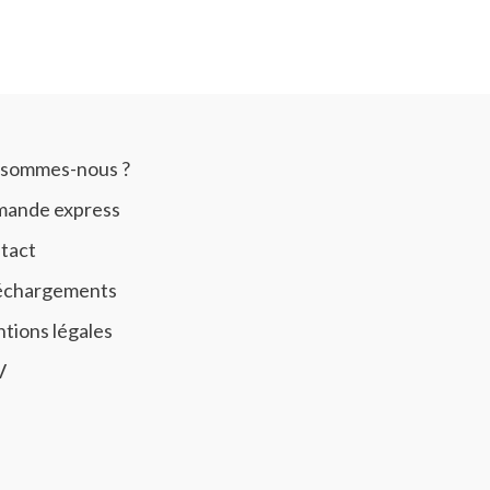
 sommes-nous ?
ande express
tact
échargements
tions légales
V